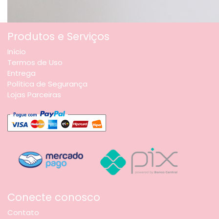
Produtos e Serviços
Início
Termos de Uso
Entrega
Política de Segurança
Lojas Parceiras
Conecte conosco
Contato