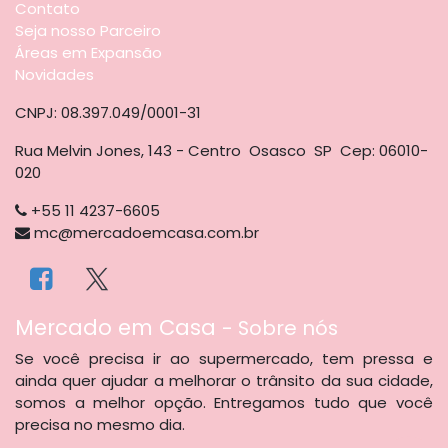
Contato
Seja nosso Parceiro
Áreas em Expansão
Novidades
CNPJ: 08.397.049/0001-31
Rua Melvin Jones, 143 - Centro Osasco SP Cep: 06010-
020
+55 11 4237-6605
mc@mercadoemcasa.com.br
​Mercado em Casa
-
Sobre nós
Se você precisa ir ao supermercado, tem pressa e
ainda quer ajudar a melhorar o trânsito da sua cidade,
somos a melhor opção. Entregamos tudo que você
precisa no mesmo dia.